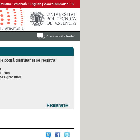
tellano
/
Valencià
/
English
|
Accesibilidad:
a
·
A
Atención al cliente
e podrá disfrutar si se registra:


iones

es gratuitas
