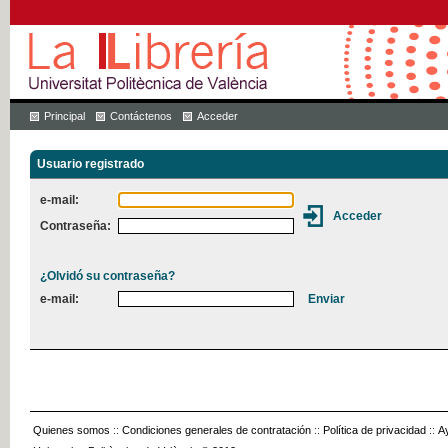
Principal
Contáctenos
Acceder
Usuario registrado
e-mail:
Contraseña:
¿Olvidó su contraseña?
e-mail:
Quienes somos
::
Condiciones generales de contratación
::
Política de privacidad
::
A