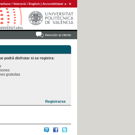
tellano
/
Valencià
/
English
|
Accesibilidad:
a
·
A
Atención al cliente
e podrá disfrutar si se registra:


iones

es gratuitas
