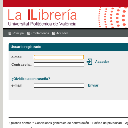
Principal
Contáctenos
Acceder
Usuario registrado
e-mail:
Contraseña:
¿Olvidó su contraseña?
e-mail:
Quienes somos
::
Condiciones generales de contratación
::
Política de privacidad
::
A