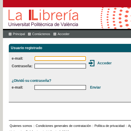
Principal
Contáctenos
Acceder
Usuario registrado
e-mail:
Contraseña:
¿Olvidó su contraseña?
e-mail:
Quienes somos
::
Condiciones generales de contratación
::
Política de privacidad
::
A