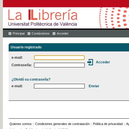
Principal
Contáctenos
Acceder
Usuario registrado
e-mail:
Contraseña:
¿Olvidó su contraseña?
e-mail:
Quienes somos
::
Condiciones generales de contratación
::
Política de privacidad
::
A