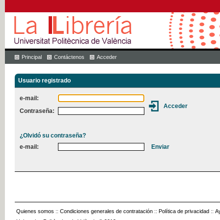
Principal
Contáctenos
Acceder
Usuario registrado
e-mail:
Contraseña:
¿Olvidó su contraseña?
e-mail:
Quienes somos
::
Condiciones generales de contratación
::
Política de privacidad
::
A