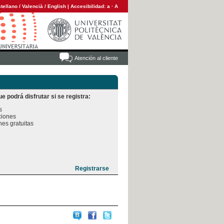
tellano
/
Valencià
/
English
|
Accesibilidad:
a
·
A
Atención al cliente
e podrá disfrutar si se registra:


iones

es gratuitas
