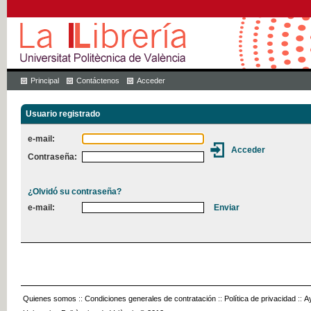
Principal
Contáctenos
Acceder
Usuario registrado
e-mail:
Contraseña:
¿Olvidó su contraseña?
e-mail:
Quienes somos
::
Condiciones generales de contratación
::
Política de privacidad
::
A