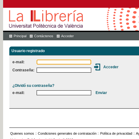
Principal
Contáctenos
Acceder
Usuario registrado
e-mail:
Contraseña:
¿Olvidó su contraseña?
e-mail:
Quienes somos
::
Condiciones generales de contratación
::
Política de privacidad
::
A