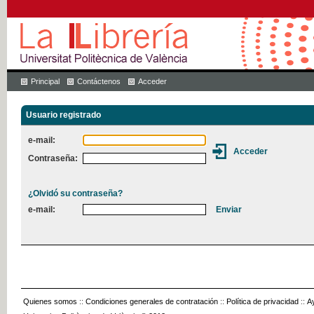
Principal
Contáctenos
Acceder
Usuario registrado
e-mail:
Contraseña:
¿Olvidó su contraseña?
e-mail:
Quienes somos
::
Condiciones generales de contratación
::
Política de privacidad
::
A