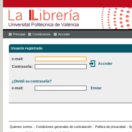
Principal
Contáctenos
Acceder
Usuario registrado
e-mail:
Contraseña:
¿Olvidó su contraseña?
e-mail:
Quienes somos
::
Condiciones generales de contratación
::
Política de privacidad
::
A