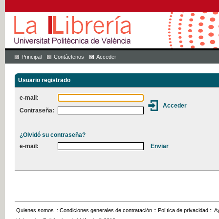
Principal
Contáctenos
Acceder
Usuario registrado
e-mail:
Contraseña:
¿Olvidó su contraseña?
e-mail:
Quienes somos
::
Condiciones generales de contratación
::
Política de privacidad
::
A