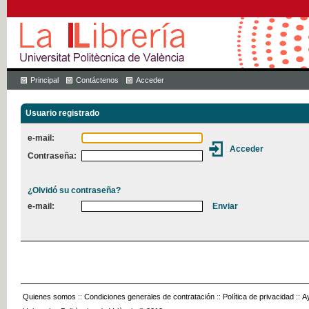
Principal
Contáctenos
Acceder
Usuario registrado
e-mail:
Contraseña:
¿Olvidó su contraseña?
e-mail:
Quienes somos
::
Condiciones generales de contratación
::
Política de privacidad
::
A