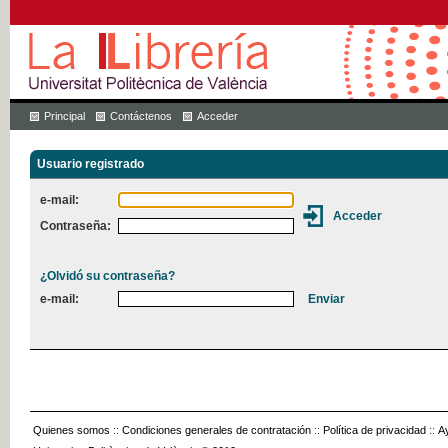
Principal
Contáctenos
Acceder
Usuario registrado
e-mail:
Contraseña:
¿Olvidó su contraseña?
e-mail:
Quienes somos
::
Condiciones generales de contratación
::
Política de privacidad
::
A