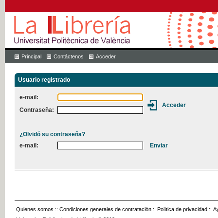
Principal
Contáctenos
Acceder
Usuario registrado
e-mail:
Contraseña:
¿Olvidó su contraseña?
e-mail:
Quienes somos
::
Condiciones generales de contratación
::
Política de privacidad
::
A