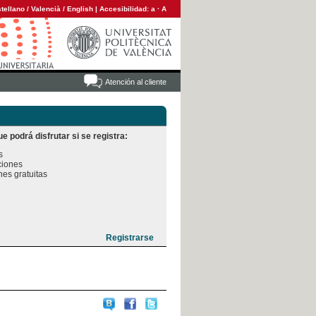
tellano
/
Valencià
/
English
|
Accesibilidad:
a
·
A
Atención al cliente
e podrá disfrutar si se registra:


iones

es gratuitas
