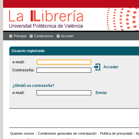
Principal
Contáctenos
Acceder
Usuario registrado
e-mail:
Contraseña:
¿Olvidó su contraseña?
e-mail:
Quienes somos
::
Condiciones generales de contratación
::
Política de privacidad
::
A