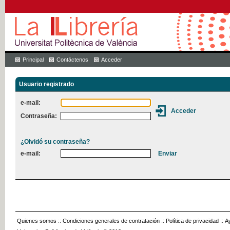
Principal
Contáctenos
Acceder
Usuario registrado
e-mail:
Contraseña:
¿Olvidó su contraseña?
e-mail:
Quienes somos
::
Condiciones generales de contratación
::
Política de privacidad
::
A