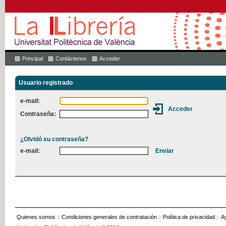
Principal
Contáctenos
Acceder
Usuario registrado
e-mail:
Contraseña:
¿Olvidó su contraseña?
e-mail:
Quienes somos
::
Condiciones generales de contratación
::
Política de privacidad
::
A