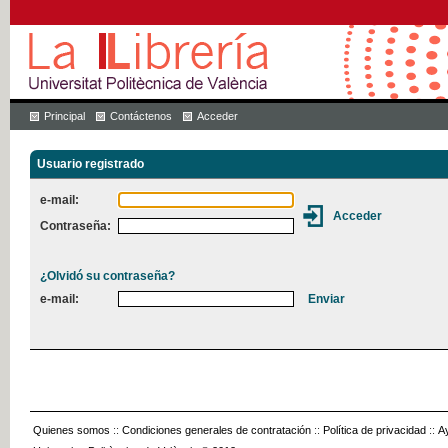
Principal
Contáctenos
Acceder
Usuario registrado
e-mail:
Contraseña:
¿Olvidó su contraseña?
e-mail:
Quienes somos
::
Condiciones generales de contratación
::
Política de privacidad
::
A