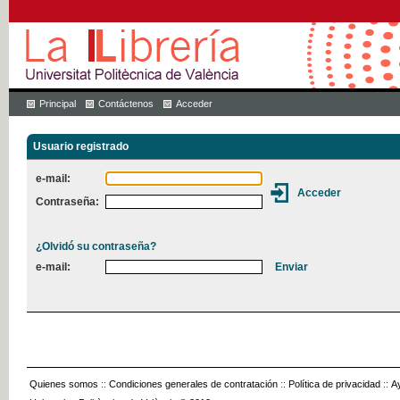
Principal
Contáctenos
Acceder
Usuario registrado
e-mail:
Contraseña:
¿Olvidó su contraseña?
e-mail:
Quienes somos
::
Condiciones generales de contratación
::
Política de privacidad
::
A