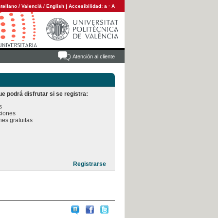
tellano
/
Valencià
/
English
|
Accesibilidad:
a
·
A
Atención al cliente
e podrá disfrutar si se registra:


iones

es gratuitas
