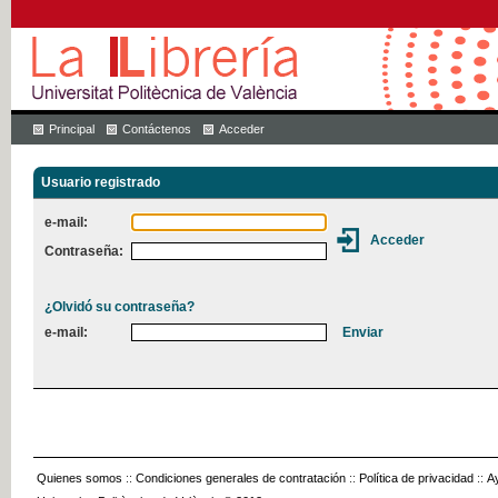
Principal
Contáctenos
Acceder
Usuario registrado
e-mail:
Contraseña:
¿Olvidó su contraseña?
e-mail:
Quienes somos
::
Condiciones generales de contratación
::
Política de privacidad
::
A