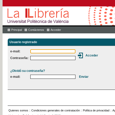
Principal
Contáctenos
Acceder
Usuario registrado
e-mail:
Contraseña:
¿Olvidó su contraseña?
e-mail:
Quienes somos
::
Condiciones generales de contratación
::
Política de privacidad
::
A