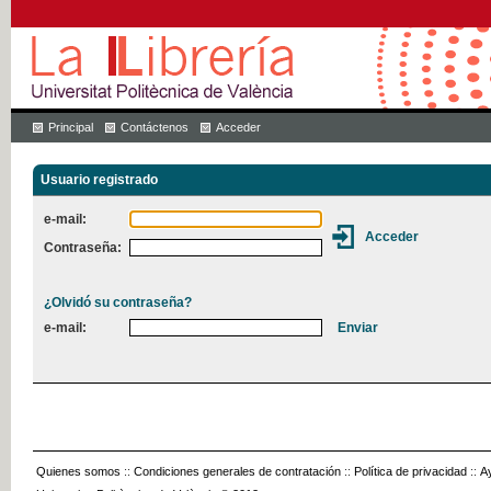
Principal
Contáctenos
Acceder
Usuario registrado
e-mail:
Contraseña:
¿Olvidó su contraseña?
e-mail:
Quienes somos
::
Condiciones generales de contratación
::
Política de privacidad
::
A