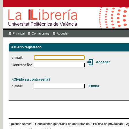
Principal
Contáctenos
Acceder
Usuario registrado
e-mail:
Contraseña:
¿Olvidó su contraseña?
e-mail:
Quienes somos
::
Condiciones generales de contratación
::
Política de privacidad
::
A