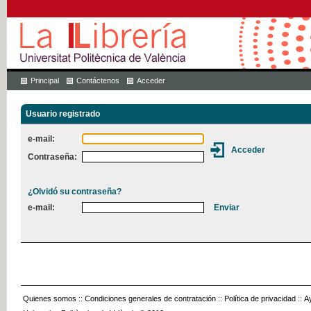
Principal
Contáctenos
Acceder
Usuario registrado
e-mail:
Contraseña:
¿Olvidó su contraseña?
e-mail:
Quienes somos
::
Condiciones generales de contratación
::
Política de privacidad
::
A