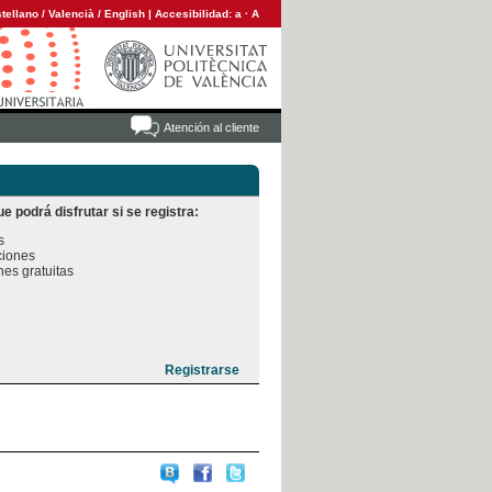
tellano
/
Valencià
/
English
|
Accesibilidad:
a
·
A
Atención al cliente
e podrá disfrutar si se registra:


iones

es gratuitas
