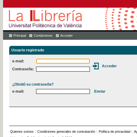
Principal
Contáctenos
Acceder
Usuario registrado
e-mail:
Contraseña:
¿Olvidó su contraseña?
e-mail:
Quienes somos
::
Condiciones generales de contratación
::
Política de privacidad
::
A