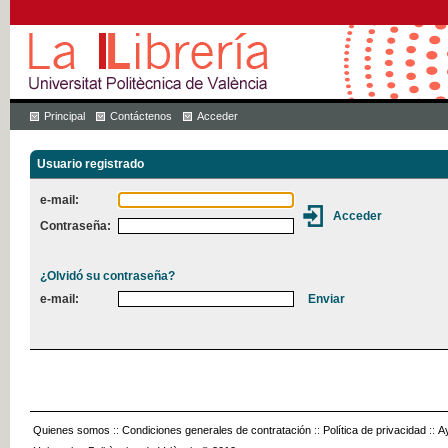
Principal
Contáctenos
Acceder
Usuario registrado
e-mail:
Contraseña:
¿Olvidó su contraseña?
e-mail:
Quienes somos
::
Condiciones generales de contratación
::
Política de privacidad
::
A