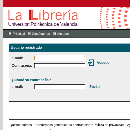
Principal
Contáctenos
Acceder
Usuario registrado
e-mail:
Contraseña:
¿Olvidó su contraseña?
e-mail:
Quienes somos
::
Condiciones generales de contratación
::
Política de privacidad
::
A