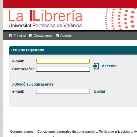
Principal
Contáctenos
Acceder
Usuario registrado
e-mail:
Contraseña:
¿Olvidó su contraseña?
e-mail:
Quienes somos
::
Condiciones generales de contratación
::
Política de privacidad
::
A