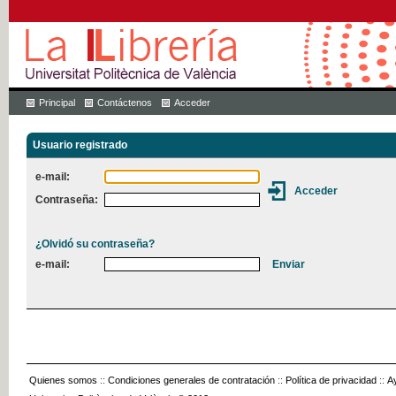
Principal
Contáctenos
Acceder
Usuario registrado
e-mail:
Contraseña:
¿Olvidó su contraseña?
e-mail:
Quienes somos
::
Condiciones generales de contratación
::
Política de privacidad
::
A