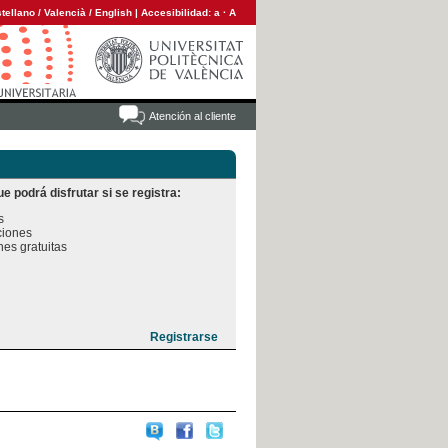
tellano
/
Valencià
/
English
|
Accesibilidad:
a
·
A
Atención al cliente
e podrá disfrutar si se registra:


iones

es gratuitas
