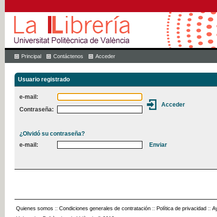
Principal
Contáctenos
Acceder
Usuario registrado
e-mail:
Contraseña:
¿Olvidó su contraseña?
e-mail:
Quienes somos
::
Condiciones generales de contratación
::
Política de privacidad
::
A