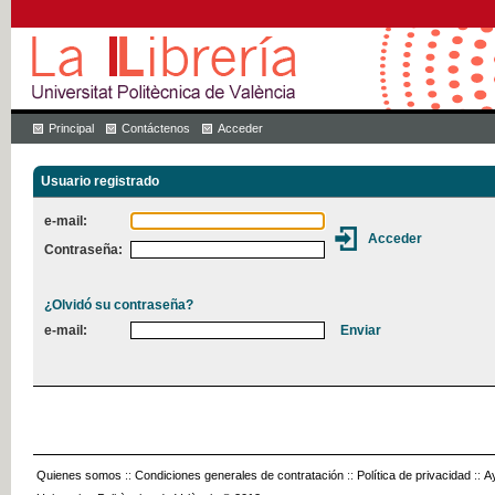
Principal
Contáctenos
Acceder
Usuario registrado
e-mail:
Contraseña:
¿Olvidó su contraseña?
e-mail:
Quienes somos
::
Condiciones generales de contratación
::
Política de privacidad
::
A