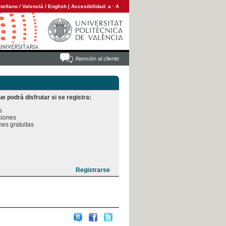
tellano
/
Valencià
/
English
|
Accesibilidad:
a
·
A
Atención al cliente
e podrá disfrutar si se registra:


iones

es gratuitas
