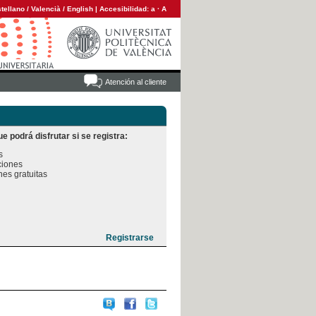
tellano
/
Valencià
/
English
|
Accesibilidad:
a
·
A
Atención al cliente
e podrá disfrutar si se registra:


iones

es gratuitas
