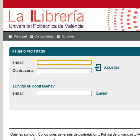
Principal
Contáctenos
Acceder
Usuario registrado
e-mail:
Contraseña:
¿Olvidó su contraseña?
e-mail:
Quienes somos
::
Condiciones generales de contratación
::
Política de privacidad
::
A