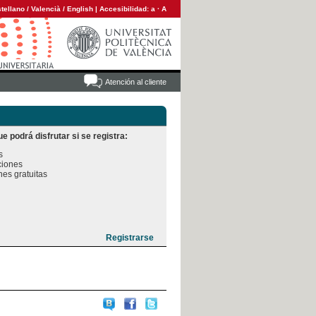
tellano
/
Valencià
/
English
|
Accesibilidad:
a
·
A
Atención al cliente
e podrá disfrutar si se registra:


iones

es gratuitas
