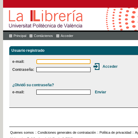
Principal
Contáctenos
Acceder
Usuario registrado
e-mail:
Contraseña:
¿Olvidó su contraseña?
e-mail:
Quienes somos
::
Condiciones generales de contratación
::
Política de privacidad
::
A