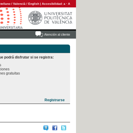
tellano
/
Valencià
/
English
|
Accesibilidad:
a
·
A
Atención al cliente
e podrá disfrutar si se registra:


iones

es gratuitas
