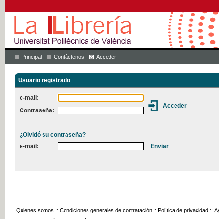
Principal
Contáctenos
Acceder
Usuario registrado
e-mail:
Contraseña:
¿Olvidó su contraseña?
e-mail:
Quienes somos
::
Condiciones generales de contratación
::
Política de privacidad
::
A