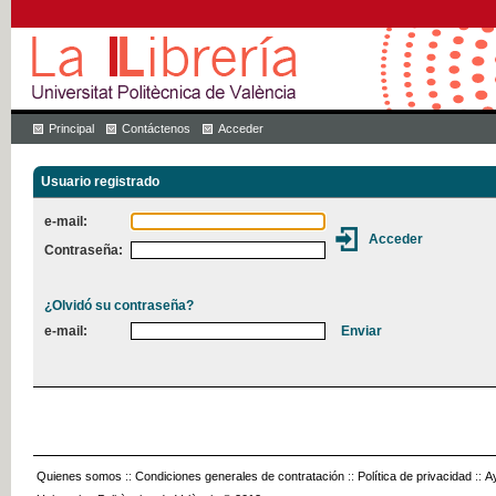
Principal
Contáctenos
Acceder
Usuario registrado
e-mail:
Contraseña:
¿Olvidó su contraseña?
e-mail:
Quienes somos
::
Condiciones generales de contratación
::
Política de privacidad
::
A