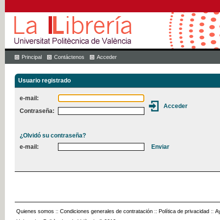
Principal
Contáctenos
Acceder
Usuario registrado
e-mail:
Contraseña:
¿Olvidó su contraseña?
e-mail:
Quienes somos
::
Condiciones generales de contratación
::
Política de privacidad
::
A