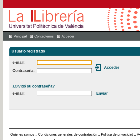
Principal
Contáctenos
Acceder
Usuario registrado
e-mail:
Contraseña:
¿Olvidó su contraseña?
e-mail:
Quienes somos
::
Condiciones generales de contratación
::
Política de privacidad
::
A