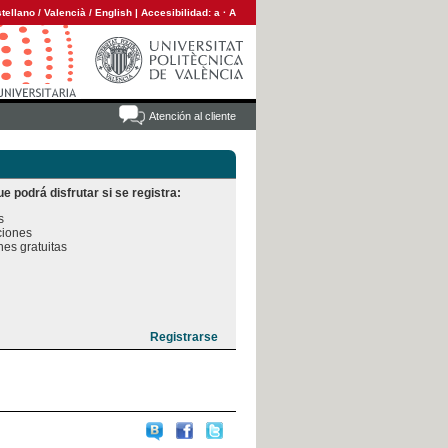
tellano
/
Valencià
/
English
|
Accesibilidad:
a
·
A
Atención al cliente
e podrá disfrutar si se registra:


iones

es gratuitas
