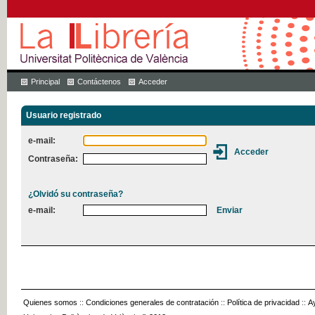
Principal
Contáctenos
Acceder
Usuario registrado
e-mail:
Contraseña:
¿Olvidó su contraseña?
e-mail:
Quienes somos
::
Condiciones generales de contratación
::
Política de privacidad
::
A