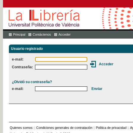
Principal
Contáctenos
Acceder
Usuario registrado
e-mail:
Contraseña:
¿Olvidó su contraseña?
e-mail:
Quienes somos
::
Condiciones generales de contratación
::
Política de privacidad
::
A